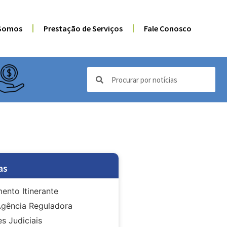
Somos
Prestação de Serviços
Fale Conosco
as
ento Itinerante
gência Reguladora
s Judiciais