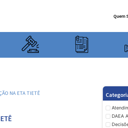
Quem 
EÇÃO NA ETA TIETÊ
Categori
Atendim
DAEA A
IETÊ
Decisõe