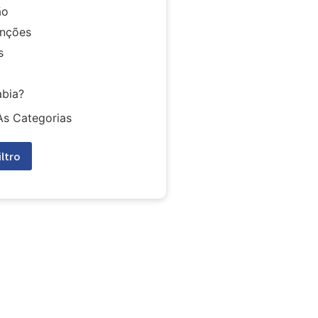
ão
nções
s
abia?
As Categorias
iltro