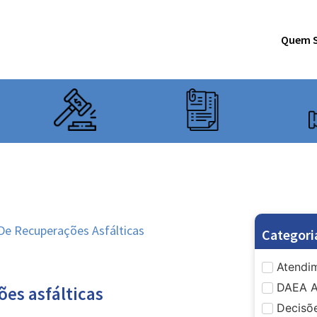
Quem 
De Recuperações Asfálticas
Categori
Atendim
DAEA A
ões asfálticas
Decisõe