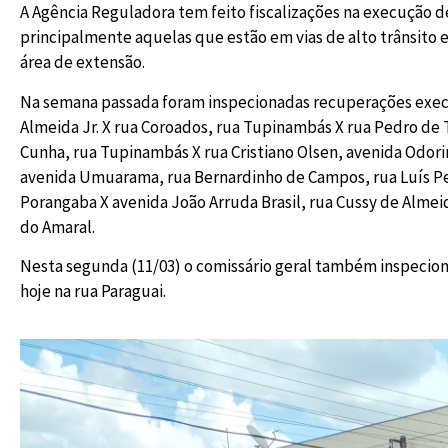
A Agência Reguladora tem feito fiscalizações na execução d
principalmente aquelas que estão em vias de alto trânsi
área de extensão.
Na semana passada foram inspecionadas recuperações execu
Almeida Jr. X rua Coroados, rua Tupinambás X rua Pedro de 
Cunha, rua Tupinambás X rua Cristiano Olsen, avenida Odor
avenida Umuarama, rua Bernardinho de Campos, rua Luís Per
Porangaba X avenida João Arruda Brasil, rua Cussy de Almei
do Amaral.
Nesta segunda (11/03) o comissário geral também inspecio
hoje na rua Paraguai.