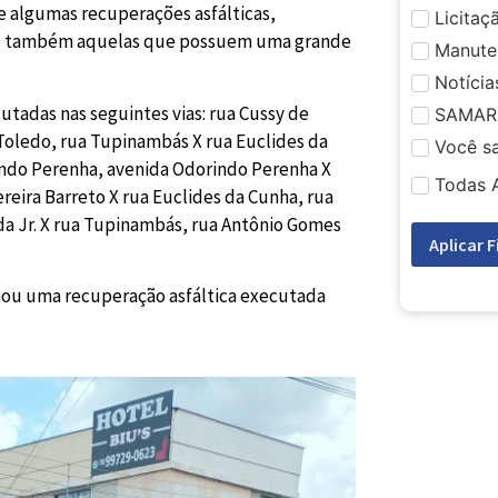
e algumas recuperações asfálticas,
Licitaç
to e também aquelas que possuem uma grande
Manute
Notícia
tadas nas seguintes vias: rua Cussy de
SAMAR
Toledo, rua Tupinambás X rua Euclides da
Você s
indo Perenha, avenida Odorindo Perenha X
Todas 
eira Barreto X rua Euclides da Cunha, rua
da Jr. X rua Tupinambás, rua Antônio Gomes
Aplicar F
nou uma recuperação asfáltica executada