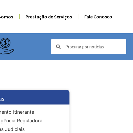
Somos
Prestação de Serviços
Fale Conosco
as
ento Itinerante
gência Reguladora
s Judiciais