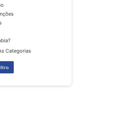
ão
nções
s
abia?
As Categorias
iltro