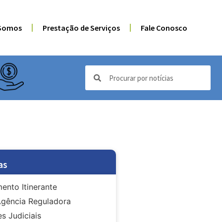
Somos
Prestação de Serviços
Fale Conosco
as
ento Itinerante
gência Reguladora
s Judiciais