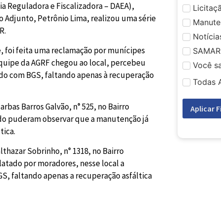
ia Reguladora e Fiscalizadora – DAEA),
Licitaç
o Adjunto, Petrônio Lima, realizou uma série
Manute
R.
Notícia
, foi feita uma reclamação por munícipes
SAMAR
quipe da AGRF chegou ao local, percebeu
Você s
ado com BGS, faltando apenas à recuperação
Todas 
as Barros Galvão, n° 525, no Bairro
Aplicar F
cado puderam observar que a manutenção já
tica.
lthazar Sobrinho, n° 1318, no Bairro
ado por moradores, nesse local a
, faltando apenas a recuperação asfáltica