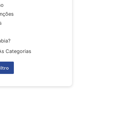
ão
nções
s
abia?
As Categorias
iltro