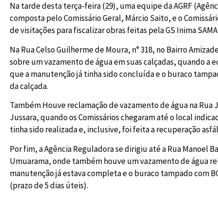
Na tarde desta terça-feira (29), uma equipe da AGRF (Agênc
composta pelo Comissário Geral, Márcio Saito, e o Comissári
de visitações para fiscalizar obras feitas pela GS Inima SAMA
Na Rua Celso Guilherme de Moura, n° 318, no Bairro Amizade
sobre um vazamento de água em suas calçadas, quando a e
que a manutenção já tinha sido concluída e o buraco tamp
da calçada.
Também Houve reclamação de vazamento de água na Rua Jarb
Jussara, quando os Comissários chegaram até o local indi
tinha sido realizada e, inclusive, foi feita a recuperação asfál
Por fim, a Agência Reguladora se dirigiu até a Rua Manoel Ba
Umuarama, onde também houve um vazamento de água relat
manutenção já estava completa e o buraco tampado com BGS
(prazo de 5 dias úteis).