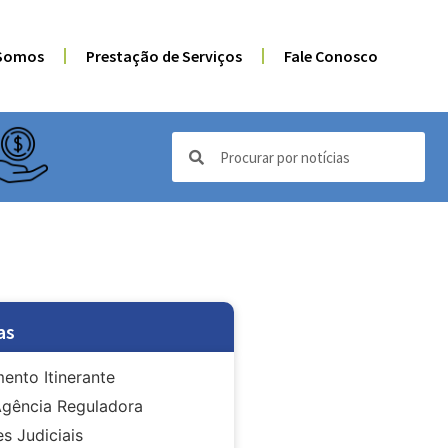
Somos
Prestação de Serviços
Fale Conosco
as
ento Itinerante
gência Reguladora
s Judiciais