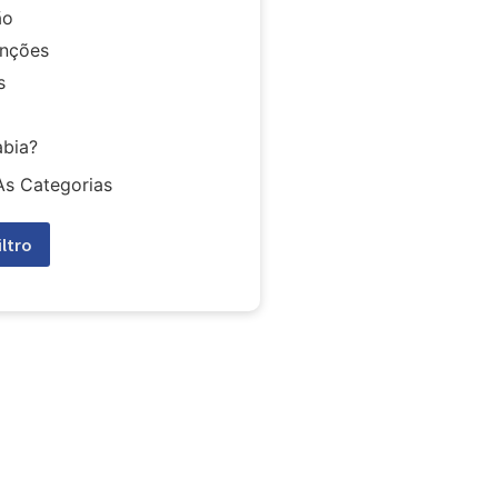
ão
nções
s
abia?
As Categorias
iltro