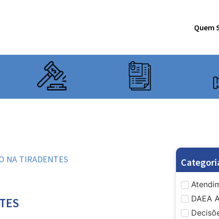
Quem 
LO NA TIRADENTES
Categori
Atendim
DAEA A
NTES
Decisõe