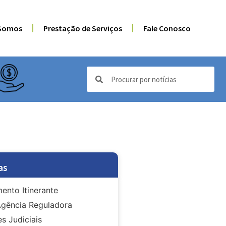
Somos
Prestação de Serviços
Fale Conosco
as
ento Itinerante
gência Reguladora
s Judiciais