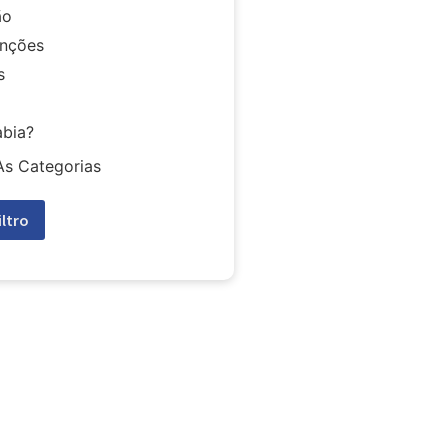
ão
nções
s
abia?
As Categorias
iltro