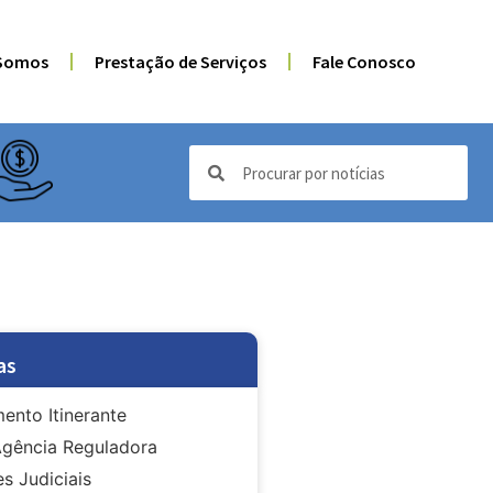
Somos
Prestação de Serviços
Fale Conosco
as
ento Itinerante
gência Reguladora
s Judiciais