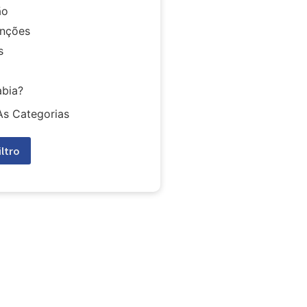
ão
nções
s
abia?
As Categorias
iltro