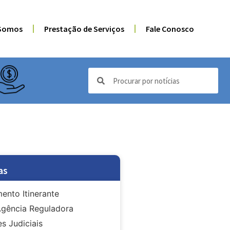
Somos
Prestação de Serviços
Fale Conosco
as
ento Itinerante
gência Reguladora
s Judiciais