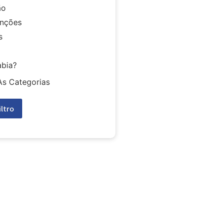
ão
nções
s
abia?
As Categorias
iltro