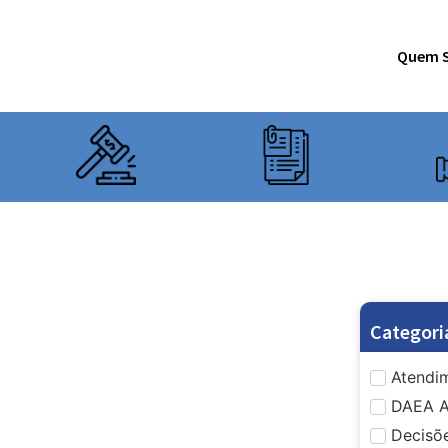
Quem 
Categori
Atendim
DAEA A
Decisõe