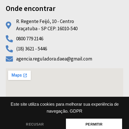
Onde encontrar
R. Regente Feijó, 10 - Centro
Araçatuba - SP CEP: 16010-540
0800 779 2146
(18) 3621 - 5446
agencia.reguladora.daea@gmail.com
Este site utiliza cookies para melhorar sua experiência de
navegação.
GDPR
Copyright © 2022 AGRF DAEA All rights reserved
RECUSAR
PERMITIR