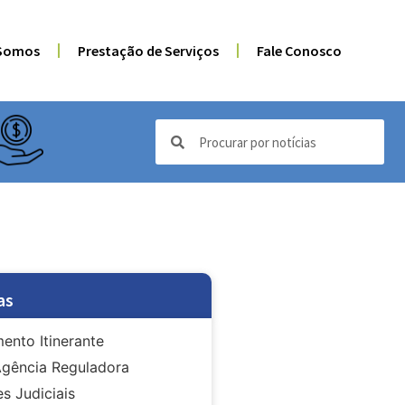
Somos
Prestação de Serviços
Fale Conosco
as
ento Itinerante
gência Reguladora
s Judiciais