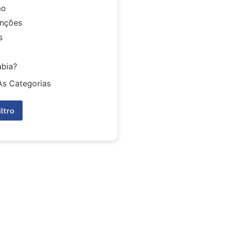
ão
nções
s
abia?
As Categorias
iltro