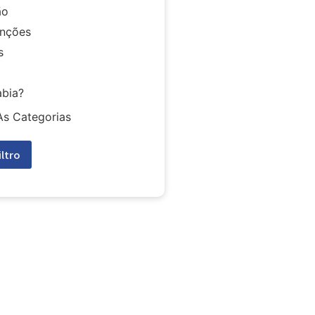
ão
nções
s
abia?
As Categorias
iltro