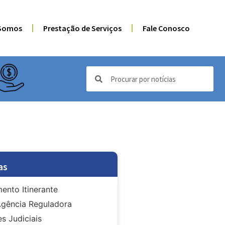
Somos
Prestação de Serviços
Fale Conosco
as
ento Itinerante
gência Reguladora
s Judiciais