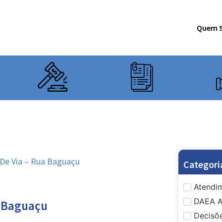
Quem 
De Via – Rua Baguaçu
Categori
Atendim
DAEA A
a Baguaçu
Decisõe