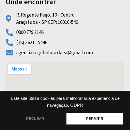
Onde encontrar
R. Regente Feijó, 10 - Centro
Araçatuba - SP CEP: 16010-540
0800 779 2146
(18) 3621 - 5446
agencia.reguladora.daea@gmail.com
Este site utiliza cookies para melhorar sua experiência de
navegação.
GDPR
Copyright © 2022 AGRF DAEA All rights reserved
RECUSAR
PERMITIR