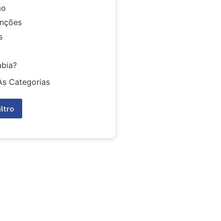
ão
nções
s
abia?
As Categorias
iltro