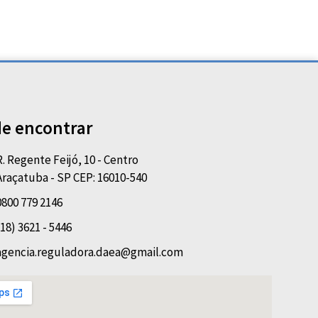
e encontrar
R. Regente Feijó, 10 - Centro
Araçatuba - SP CEP: 16010-540
0800 779 2146
(18) 3621 - 5446
agencia.reguladora.daea@gmail.com