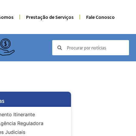
Somos
Prestação de Serviços
Fale Conosco
as
ento Itinerante
gência Reguladora
s Judiciais