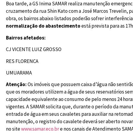
Boa tarde, a GS Inima SAMAR realiza manutenção emergencial
cruzamento da rua Shin Kato com a José Marcos Trevelin, pa
obra, os bairros abaixo listados poderão sofrer interferênci
normalização do abastecimento
está prevista para as 17
Bairros afetados:
CJ VICENTE LUIZ GROSSO
RES FLORENCA
UMUARAMA
Atenção:
Os imóveis que possuem caixa d’água não sentirã
que os moradores utilizem a água de seus reservatórios sem
capacidade equivalente ao consumo de pelo menos 24 horas
vigentes. A SAMAR solicita que, durante o período da manut
entrada de água em seus cavaletes para auxiliar na retoma
manutenção, o registro do cavalete deverá ser aberto nov
no site
www.samar.eco.br
e nos canais de Atendimento SAMA