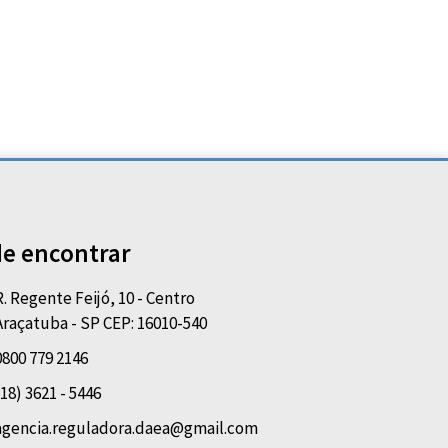
e encontrar
R. Regente Feijó, 10 - Centro
Araçatuba - SP CEP: 16010-540
0800 779 2146
(18) 3621 - 5446
agencia.reguladora.daea@gmail.com