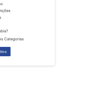
ão
nções
s
abia?
As Categorias
iltro