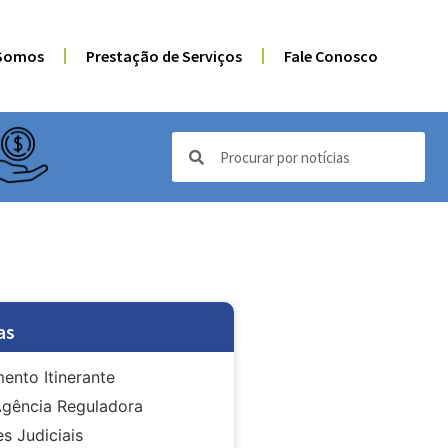
Somos
Prestação de Serviços
Fale Conosco
as
ento Itinerante
gência Reguladora
s Judiciais