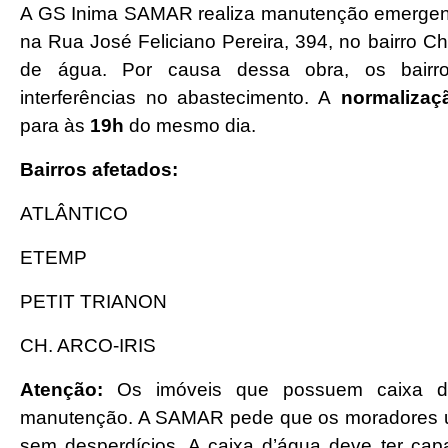
A GS Inima SAMAR realiza manutenção emergencial
na Rua José Feliciano Pereira, 394, no bairro Ch
de água. Por causa dessa obra, os bairros
interferências no abastecimento. A
normalizaç
para às
19h
do mesmo dia.
Bairros afetados:
ATLÂNTICO
ETEMP
PETIT TRIANON
CH. ARCO-IRIS
Atenção:
Os imóveis que possuem caixa d’
manutenção. A SAMAR pede que os moradores uti
sem desperdícios. A caixa d’água deve ter ca