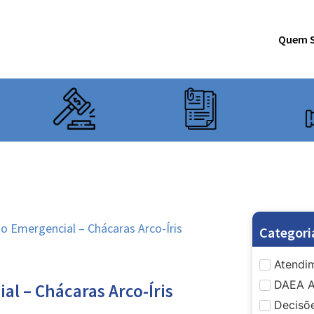
Quem 
Emergencial – Chácaras Arco-Íris
Categori
Atendim
DAEA A
 – Chácaras Arco-Íris
Decisõe