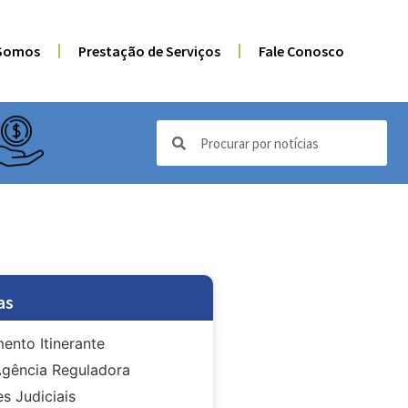
Somos
Prestação de Serviços
Fale Conosco
as
ento Itinerante
gência Reguladora
s Judiciais