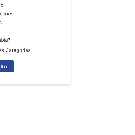
ão
nções
s
abia?
As Categorias
iltro