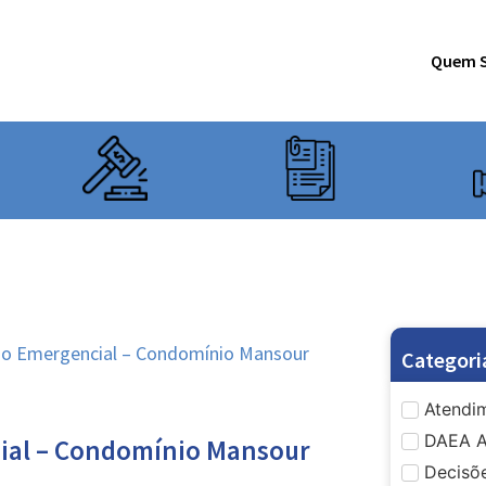
Quem 
o Emergencial – Condomínio Mansour
Categori
Atendim
DAEA A
al – Condomínio Mansour
Decisõe