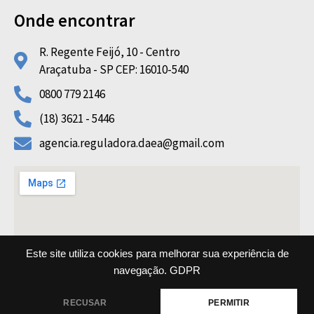
Onde encontrar
R. Regente Feijó, 10 - Centro
Araçatuba - SP CEP: 16010-540
0800 779 2146
(18) 3621 - 5446
agencia.reguladora.daea@gmail.com
Este site utiliza cookies para melhorar sua experiência de
navegação.
GDPR
Copyright © 2022 AGRF DAEA All rights reserved
RECUSAR
PERMITIR