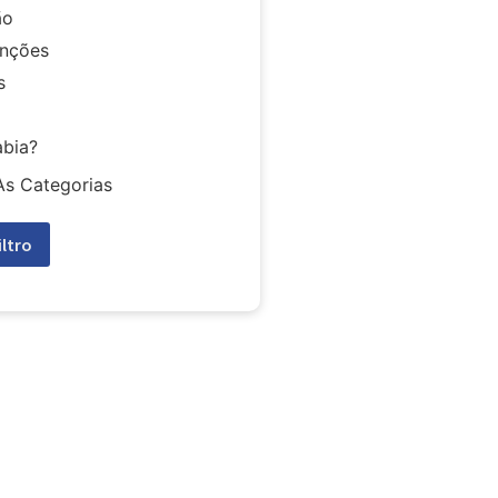
ão
nções
s
abia?
As Categorias
iltro