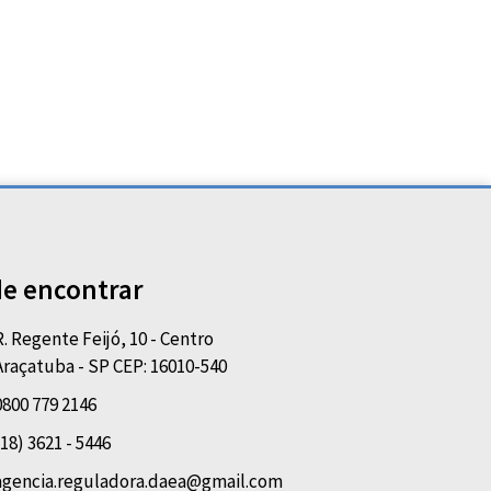
e encontrar
R. Regente Feijó, 10 - Centro
Araçatuba - SP CEP: 16010-540
0800 779 2146
(18) 3621 - 5446
agencia.reguladora.daea@gmail.com