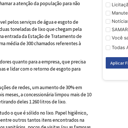
 chamar a atenção da população para não
Licitaç
Manute
Notícia
vel pelos serviços de água e esgoto de
e duas toneladas de lixo que chegam pela
SAMAR
 na entrada da Estação de Tratamento de
Você s
 uma média de 300 chamados referentes à
Todas 
dores quanto para a empresa, que precisa
Aplicar F
uas e lidar com o retorno de esgoto para
ruções de redes, um aumento de 30% em
s meses, a concessionária limpou mais de 10
irando deles 1.260 litros de lixo.
udo o que é sólido no lixo. Papel higiênico,
 entre outros tantos itens encontrados na
 sanitários, poços de visitas (ou as famosas