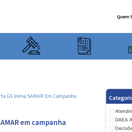
Quem 
lerta GS Inima SAMAR Em Campanha
Categori
Atendim
DAEA A
ma SAMAR em campanha
Decisõe