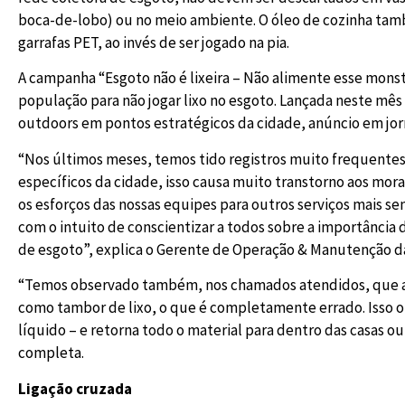
boca-de-lobo) ou no meio ambiente. O óleo de cozinha ta
garrafas PET, ao invés de ser jogado na pia.
A campanha “Esgoto não é lixeira – Não alimente esse monst
população para não jogar lixo no esgoto. Lançada neste mês
outdoors em pontos estratégicos da cidade, anúncio em jorna
“Nos últimos meses, temos tido registros muito frequente
específicos da cidade, isso causa muito transtorno aos mor
os esforços das nossas equipes para outros serviços mais se
com o intuito de conscientizar a todos sobre a importância 
de esgoto”, explica o Gerente de Operação & Manutenção da 
“Temos observado também, nos chamados atendidos, que as 
como tambor de lixo, o que é completamente errado. Isso o
líquido – e retorna todo o material para dentro das casas o
completa.
Ligação cruzada