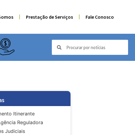
Somos
Prestação de Serviços
Fale Conosco
as
ento Itinerante
gência Reguladora
s Judiciais