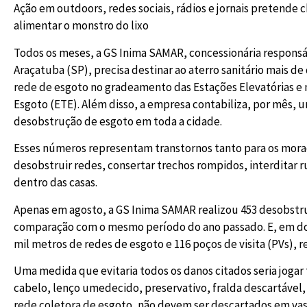
Ação em outdoors, redes sociais, rádios e jornais pretende
alimentar o monstro do lixo
Todos os meses, a GS Inima SAMAR, concessionária responsá
Araçatuba (SP), precisa destinar ao aterro sanitário mais d
rede de esgoto no gradeamento das Estações Elevatórias e
Esgoto (ETE). Além disso, a empresa contabiliza, por mês,
desobstrução de esgoto em toda a cidade.
Esses números representam transtornos tanto para os mora
desobstruir redes, consertar trechos rompidos, interditar r
dentro das casas.
Apenas em agosto, a GS Inima SAMAR realizou 453 desobst
comparação com o mesmo período do ano passado. E, em doi
mil metros de redes de esgoto e 116 poços de visita (PVs), ret
Uma medida que evitaria todos os danos citados seria jogar t
cabelo, lenço umedecido, preservativo, fralda descartável,
rede coletora de esgoto, não devem ser descartados em vasos