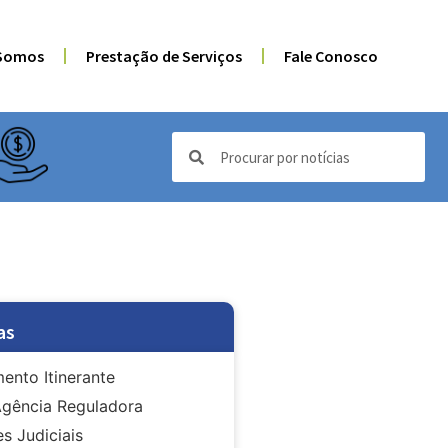
Somos
Prestação de Serviços
Fale Conosco
as
ento Itinerante
gência Reguladora
s Judiciais