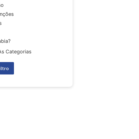
ão
nções
s
abia?
As Categorias
iltro