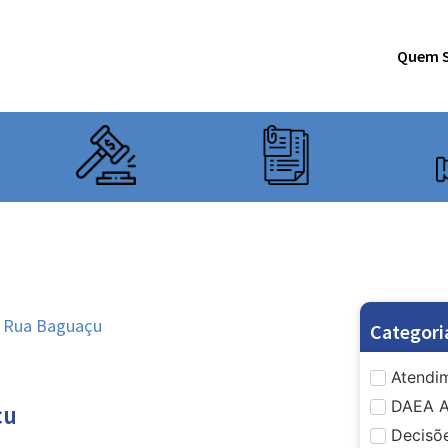
Quem 
 Rua Baguaçu
Categori
Atendim
DAEA A
çu
Decisõe