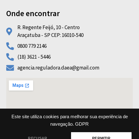
Onde encontrar
R. Regente Feijó, 10 - Centro
Araçatuba - SP CEP: 16010-540
0800 779 2146
(18) 3621 - 5446
agencia.reguladora.daea@gmail.com
Este site utiliza cookies para melhorar sua experiência de
navegação.
GDPR
Copyright © 2022 AGRF DAEA All rights reserved
RECUSAR
PERMITIR