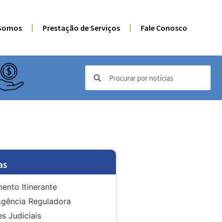
Somos
Prestação de Serviços
Fale Conosco
as
ento Itinerante
gência Reguladora
s Judiciais