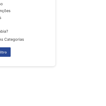
ão
nções
s
abia?
As Categorias
iltro