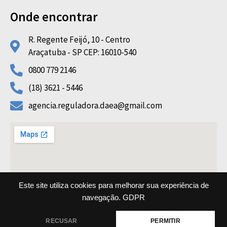
Onde encontrar
R. Regente Feijó, 10 - Centro
Araçatuba - SP CEP: 16010-540
0800 779 2146
(18) 3621 - 5446
agencia.reguladora.daea@gmail.com
Este site utiliza cookies para melhorar sua experiência de
navegação.
GDPR
Copyright © 2022 AGRF DAEA All rights reserved
RECUSAR
PERMITIR